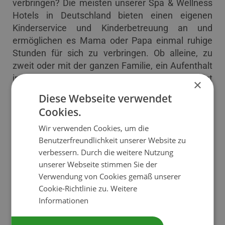
verbringen? Die meisten unserer Spa & Wellness
Hotels in Deutschland bieten einen eigenen
Kinderservice und Kinderbetreuung an und
ermöglichen es Mama oder Papa einmal ruhige
Stunden für sich zu verbringen. Ob alleine, zu
zweit oder mit der ganzen Familie, ein Aufenthalt
in den Spa & Wellness Hotels in Deutschland ist
×
eine erholsame und entspannende Auszeit vom
Diese Webseite verwendet
Alltag. Überzeugen Sie sich selbst von den
Cookies.
Wellnessangeboten und Packages oder buchen
Wir verwenden Cookies, um die
Sie gleich Ihren nächsten Wellnessurlaub in einem
Benutzerfreundlichkeit unserer Website zu
der Spa & Wellnesshotels in Deutschland!
verbessern. Durch die weitere Nutzung
unserer Webseite stimmen Sie der
Verwendung von Cookies gemäß unserer
LISTE
Cookie-Richtlinie zu.
Weitere
Informationen
KARTE