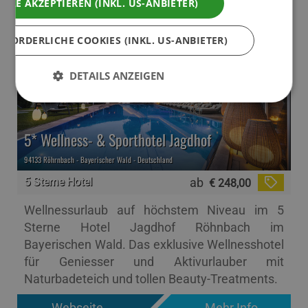
ALLE AKZEPTIEREN (INKL. US-ANBIETER)
Filter
RFORDERLICHE COOKIES (INKL. US-ANBIETER)
DETAILS ANZEIGEN
5* Wellness- & Sporthotel Jagdhof
94133 Röhrnbach - Bayerischer Wald - Deutschland
5 Sterne Hotel
ab
€ 248,00
Wellnessurlaub auf höchstem Niveau im 5
Sterne Hotel Jagdhof Röhnbach im
Bayerischen Wald. Das exklusive Wellnesshotel
für Geniesser und Aktivurlauber mit
Naturbadeteich und tollen Beauty-Treatments.
Webseite
Mehr Info