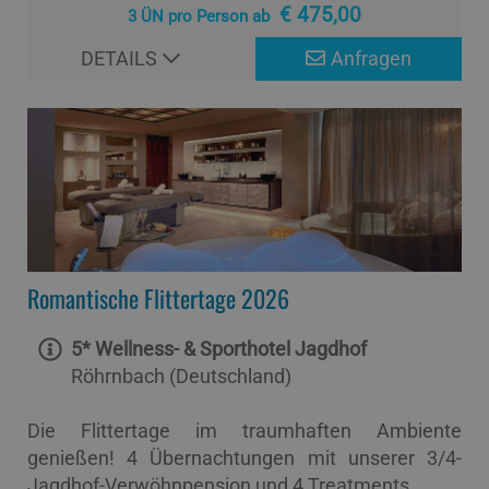
€ 475,00
3 ÜN pro Person ab
DETAILS
Anfragen
Romantische Flittertage 2026
5* Wellness- & Sporthotel Jagdhof
Röhrnbach (Deutschland)
Die Flittertage im traumhaften Ambiente
genießen! 4 Übernachtungen mit unserer 3/4-
Jagdhof-Verwöhnpension und 4 Treatments.